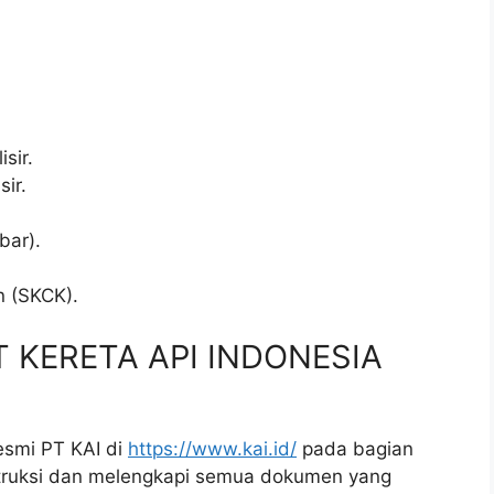
sir.
sir.
bar).
.
n (SKCK).
PT KERETA API INDONESIA
esmi PT KAI di
https://www.kai.id/
pada bagian
nstruksi dan melengkapi semua dokumen yang