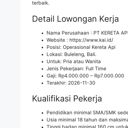
terbaik.
Detail Lowongan Kerja
Nama Perusahaan :
PT KERETA AP
Website :
https://www.kai.id/
Posisi: Operasional Kereta Api
Lokasi: Buleleng, Bali.
Untuk: Pria atau Wanita
Jenis Pekerjaan:
Full Time
Gaji: Rp
4.000.000
– Rp
7.000.000
Terakhir:
2026-11-30
Kualifikasi Pekerja
Pendidikan minimal SMA/SMK seder
Usia minimal 18 tahun dan maksima
Tinggi badan minimal 160 cm untuk