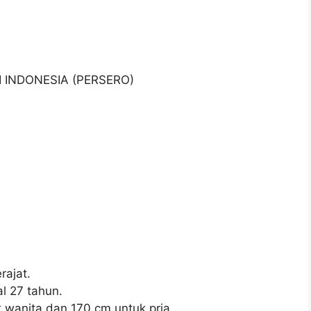
I INDONESIA (PERSERO)
ajat.
l 27 tahun.
 wanita dan 170 cm untuk pria.