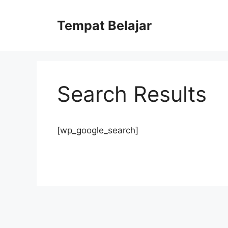
Skip
to
Tempat Belajar
content
Search Results
[wp_google_search]