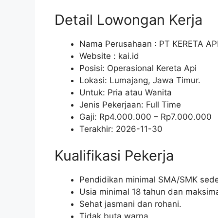
Detail Lowongan Kerja
Nama Perusahaan :
PT KERETA AP
Website :
kai.id
Posisi: Operasional Kereta Api
Lokasi: Lumajang, Jawa Timur.
Untuk: Pria atau Wanita
Jenis Pekerjaan:
Full Time
Gaji: Rp
4.000.000
– Rp
7.000.000
Terakhir:
2026-11-30
Kualifikasi Pekerja
Pendidikan minimal SMA/SMK seder
Usia minimal 18 tahun dan maksima
Sehat jasmani dan rohani.
Tidak buta warna.