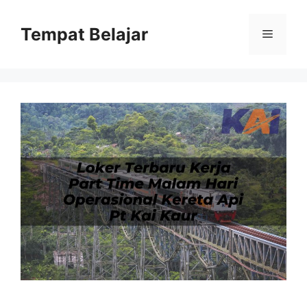
Skip
to
Tempat Belajar
Menu
content