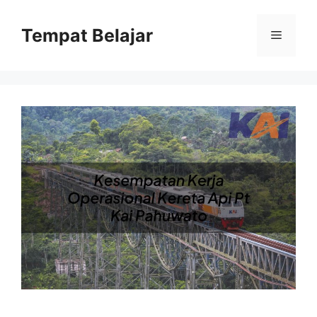
Skip
to
Tempat Belajar
Menu
content