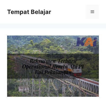
Skip
to
Tempat Belajar
Menu
content