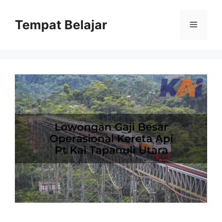
Skip
to
Tempat Belajar
Menu
content