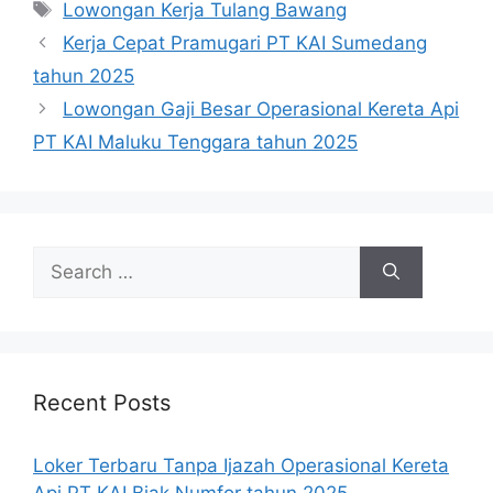
Tags
Lowongan Kerja Tulang Bawang
Kerja Cepat Pramugari PT KAI Sumedang
tahun 2025
Lowongan Gaji Besar Operasional Kereta Api
PT KAI Maluku Tenggara tahun 2025
Search
for:
Recent Posts
Loker Terbaru Tanpa Ijazah Operasional Kereta
Api PT KAI Biak Numfor tahun 2025