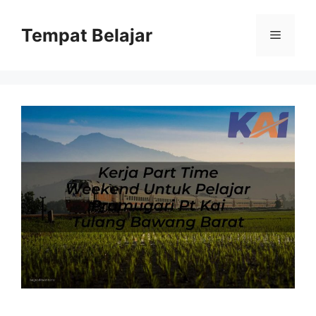
Skip
to
Tempat Belajar
Menu
content