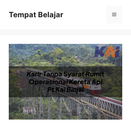
Skip
to
Tempat Belajar
Menu
content