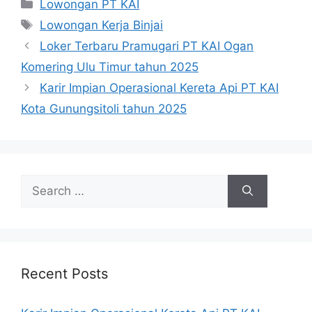
Categories
Lowongan PT KAI
Tags
Lowongan Kerja Binjai
Loker Terbaru Pramugari PT KAI Ogan
Komering Ulu Timur tahun 2025
Karir Impian Operasional Kereta Api PT KAI
Kota Gunungsitoli tahun 2025
Search
for:
Recent Posts