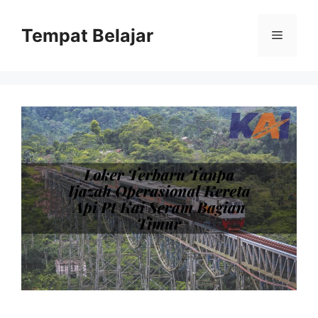
Skip
to
Tempat Belajar
Menu
content