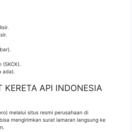
sir.
sir.
bar).
.
n (SKCK).
a ada).
PT KERETA API INDONESIA
ro) melalui situs resmi perusahaan di
a bisa mengirimkan surat lamaran langsung ke
n.