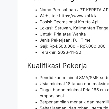
Nama Perusahaan :
PT KERETA AP
Website :
https://www.kai.id/
Posisi: Operasional Kereta Api
Lokasi: Seruyan, Kalimantan Tenga
Untuk: Pria atau Wanita
Jenis Pekerjaan:
Full Time
Gaji: Rp
4.500.000
– Rp
7.000.000
Terakhir:
2026-11-30
Kualifikasi Pekerja
Pendidikan minimal SMA/SMK seder
Usia minimal 18 tahun dan maksima
Tinggi badan minimal Pria 165 cm
proporsional.
Berpenampilan menarik dan memili
Sehat jasmani dan rohani, serta ti