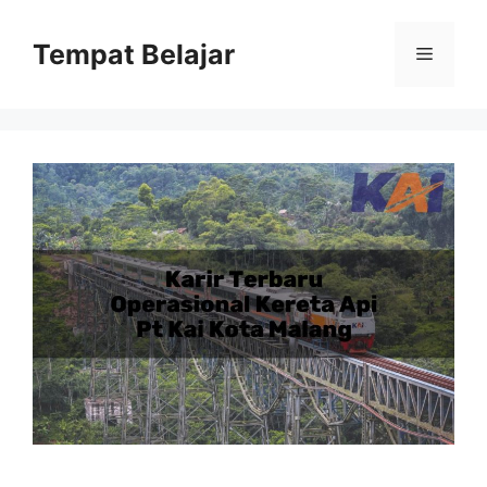
Skip
to
Tempat Belajar
Menu
content