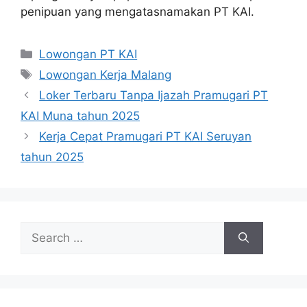
penipuan yang mengatasnamakan PT KAI.
Categories
Lowongan PT KAI
Tags
Lowongan Kerja Malang
Loker Terbaru Tanpa Ijazah Pramugari PT
KAI Muna tahun 2025
Kerja Cepat Pramugari PT KAI Seruyan
tahun 2025
Search
for: