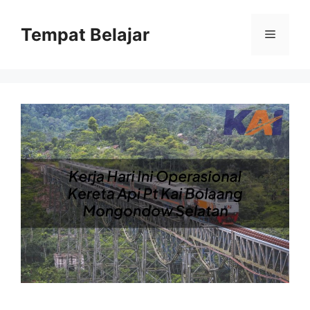
Skip
to
Tempat Belajar
Menu
content