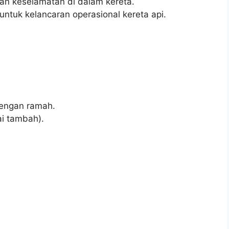
n keselamatan di dalam kereta.
untuk kelancaran operasional kereta api.
engan ramah.
i tambah).