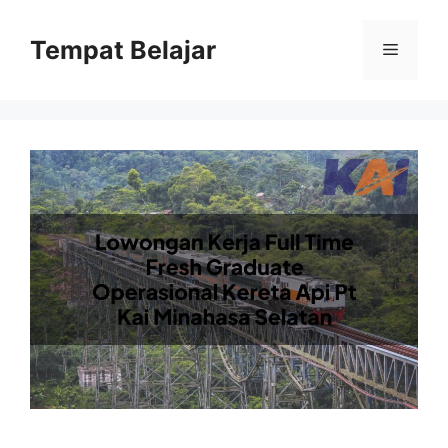
Skip
to
Tempat Belajar
Menu
content