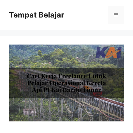
Skip
to
Tempat Belajar
Menu
content