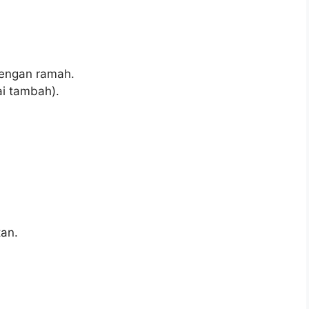
engan ramah.
i tambah).
an.