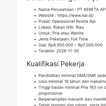
Nama Perusahaan :
PT KERETA AP
Website :
https://www.kai.id/
Posisi: Operasional Kereta Api
Lokasi: Rokan Hilir, Riau
Untuk: Pria atau Wanita
Jenis Pekerjaan:
Full Time
Gaji: Rp
4.500.000
– Rp
7.000.000
Terakhir:
2026-11-30
Kualifikasi Pekerja
Pendidikan minimal SMA/SMK seder
Usia minimal 18 tahun dan maksima
Tinggi badan minimal Pria 165 cm
proporsional.
Berpenampilan menarik dan memili
Sehat jasmani dan rohani, serta ti