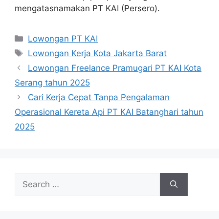
mengatasnamakan PT KAI (Persero).
Categories
Lowongan PT KAI
Tags
Lowongan Kerja Kota Jakarta Barat
Lowongan Freelance Pramugari PT KAI Kota
Serang tahun 2025
Cari Kerja Cepat Tanpa Pengalaman
Operasional Kereta Api PT KAI Batanghari tahun
2025
Search
for: