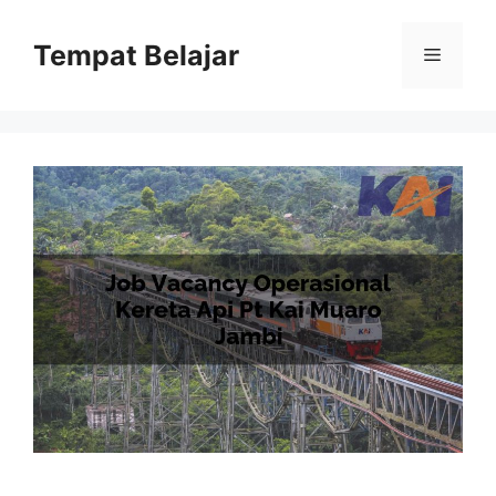
Skip
to
Tempat Belajar
Menu
content