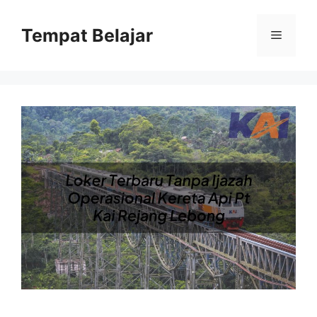
Skip
to
Tempat Belajar
Menu
content