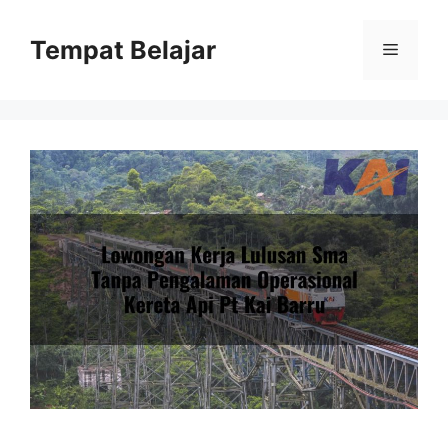
Skip
to
Tempat Belajar
Menu
content