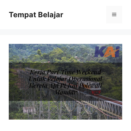
Skip
to
Tempat Belajar
Menu
content