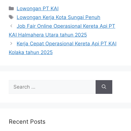
Categories
Lowongan PT KAI
Tags
Lowongan Kerja Kota Sungai Penuh
Job Fair Online Operasional Kereta Api PT
KAI Halmahera Utara tahun 2025
Kerja Cepat Operasional Kereta Api PT KAI
Kolaka tahun 2025
Search
for:
Recent Posts