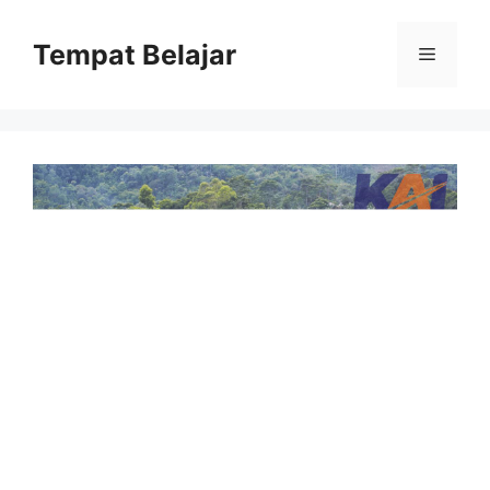
Skip
to
Tempat Belajar
Menu
content