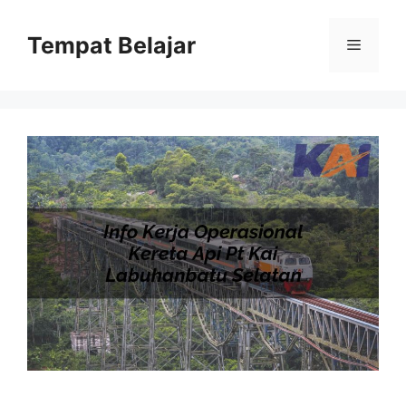
Skip
to
Tempat Belajar
Menu
content