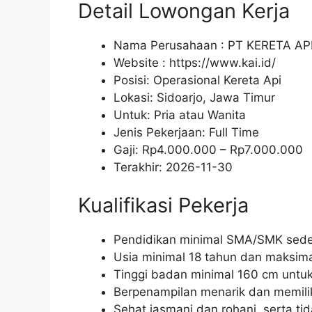
Detail Lowongan Kerja
Nama Perusahaan :
PT KERETA AP
Website :
https://www.kai.id/
Posisi: Operasional Kereta Api
Lokasi: Sidoarjo, Jawa Timur
Untuk: Pria atau Wanita
Jenis Pekerjaan:
Full Time
Gaji: Rp
4.000.000
– Rp
7.000.000
Terakhir:
2026-11-30
Kualifikasi Pekerja
Pendidikan minimal SMA/SMK seder
Usia minimal 18 tahun dan maksima
Tinggi badan minimal 160 cm untuk
Berpenampilan menarik dan memili
Sehat jasmani dan rohani, serta ti