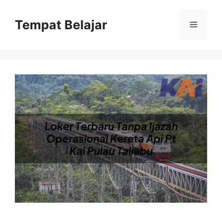
Skip
to
Tempat Belajar
Menu
content