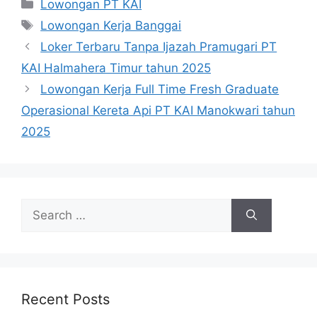
Categories
Lowongan PT KAI
Tags
Lowongan Kerja Banggai
Loker Terbaru Tanpa Ijazah Pramugari PT
KAI Halmahera Timur tahun 2025
Lowongan Kerja Full Time Fresh Graduate
Operasional Kereta Api PT KAI Manokwari tahun
2025
Search
for:
Recent Posts