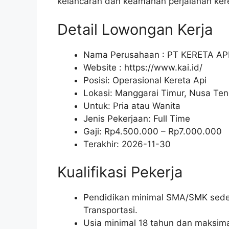
kelancaran dan keamanan perjalanan kere
Detail Lowongan Kerja
Nama Perusahaan :
PT KERETA AP
Website :
https://www.kai.id/
Posisi: Operasional Kereta Api
Lokasi: Manggarai Timur, Nusa Ten
Untuk: Pria atau Wanita
Jenis Pekerjaan:
Full Time
Gaji: Rp
4.500.000
– Rp
7.000.000
Terakhir:
2026-11-30
Kualifikasi Pekerja
Pendidikan minimal SMA/SMK seder
Transportasi.
Usia minimal 18 tahun dan maksima