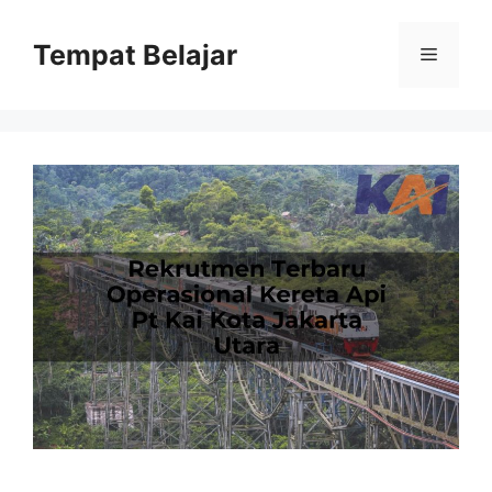
Skip
to
Tempat Belajar
Menu
content