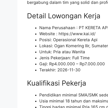
bergabung dalam tim yang solid dan prof
Detail Lowongan Kerja
Nama Perusahaan :
PT KERETA AP
Website :
https://www.kai.id/
Posisi: Operasional Kereta Api
Lokasi: Ogan Komering Ilir, Sumater
Untuk: Pria atau Wanita
Jenis Pekerjaan:
Full Time
Gaji: Rp
4.000.000
– Rp
7.000.000
Terakhir:
2026-11-30
Kualifikasi Pekerja
Pendidikan minimal SMA/SMK seder
Usia minimal 18 tahun dan maksima
Tinggi badan minimal Pria 165 cm