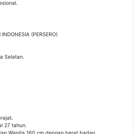
esional.
I INDONESIA (PERSERO)
a Selatan.
ajat.
l 27 tahun.
 dan Wanita 160 cm dengan berat badan