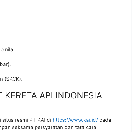
p nilai.
bar).
.
an (SKCK).
PT KERETA API INDONESIA
 situs resmi PT KAI di
https://www.kai.id/
pada
ngan seksama persyaratan dan tata cara