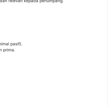
 dan relevan kepada penumpang.
mal pasif).
 prima.
.
.