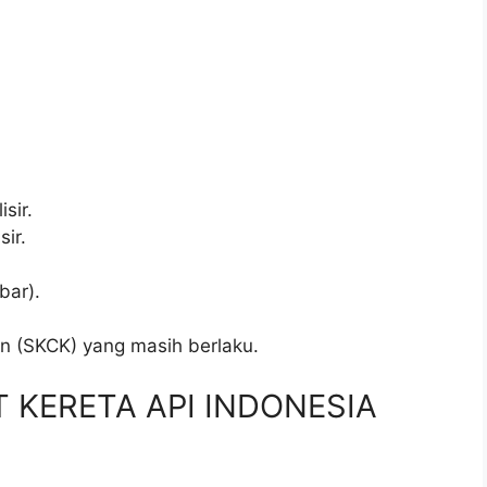
sir.
sir.
bar).
.
an (SKCK) yang masih berlaku.
PT KERETA API INDONESIA