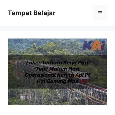
Skip
to
Tempat Belajar
Menu
content