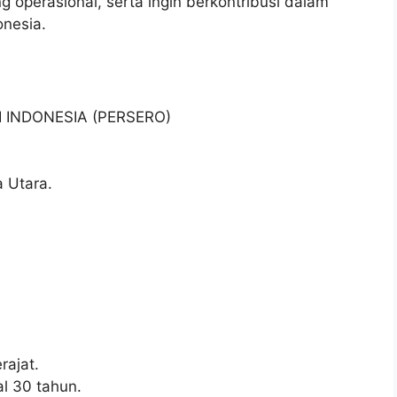
g operasional, serta ingin berkontribusi dalam
onesia.
I INDONESIA (PERSERO)
 Utara.
ajat.
l 30 tahun.