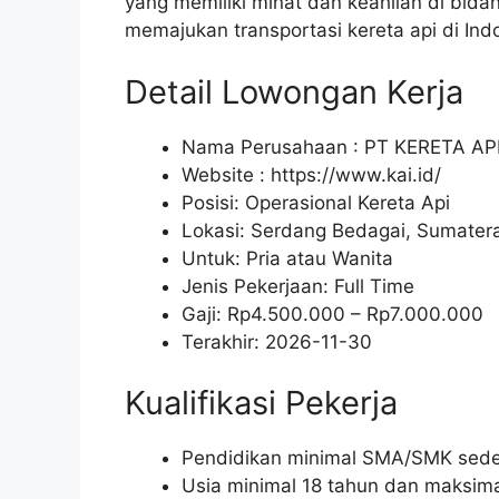
yang memiliki minat dan keahlian di bidan
memajukan transportasi kereta api di Ind
Detail Lowongan Kerja
Nama Perusahaan :
PT KERETA AP
Website :
https://www.kai.id/
Posisi: Operasional Kereta Api
Lokasi: Serdang Bedagai, Sumatera
Untuk: Pria atau Wanita
Jenis Pekerjaan:
Full Time
Gaji: Rp
4.500.000
– Rp
7.000.000
Terakhir:
2026-11-30
Kualifikasi Pekerja
Pendidikan minimal SMA/SMK seder
Usia minimal 18 tahun dan maksima