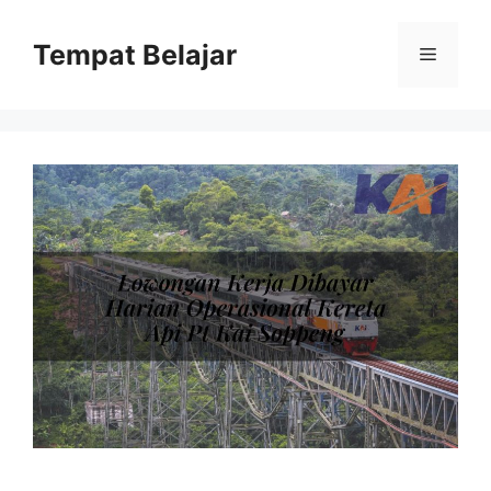
Skip
to
Tempat Belajar
Menu
content