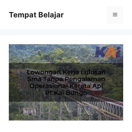
Skip
to
Tempat Belajar
Menu
content