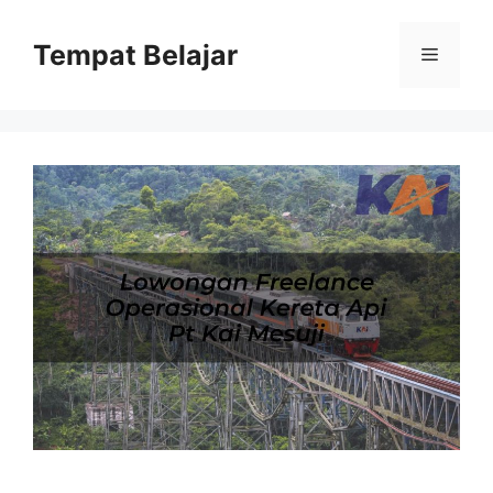
Skip
to
Tempat Belajar
Menu
content