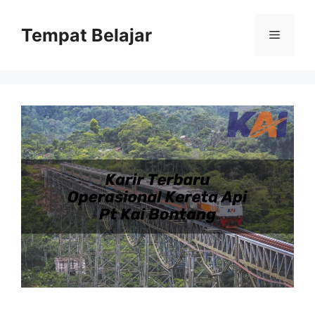
Skip
to
Tempat Belajar
Menu
content