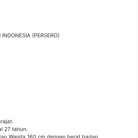
I INDONESIA (PERSERO)
ajat.
l 27 tahun.
 dan Wanita 160 cm dengan berat badan