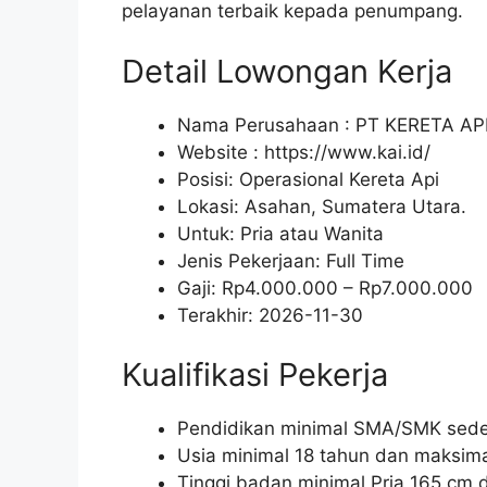
pelayanan terbaik kepada penumpang.
Detail Lowongan Kerja
Nama Perusahaan :
PT KERETA AP
Website :
https://www.kai.id/
Posisi: Operasional Kereta Api
Lokasi: Asahan, Sumatera Utara.
Untuk: Pria atau Wanita
Jenis Pekerjaan:
Full Time
Gaji: Rp
4.000.000
– Rp
7.000.000
Terakhir:
2026-11-30
Kualifikasi Pekerja
Pendidikan minimal SMA/SMK seder
Usia minimal 18 tahun dan maksima
Tinggi badan minimal Pria 165 cm