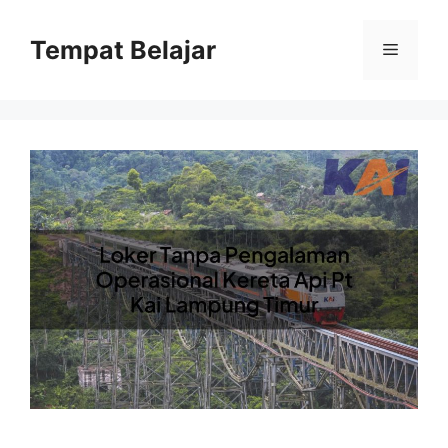
Skip
to
Tempat Belajar
Menu
content