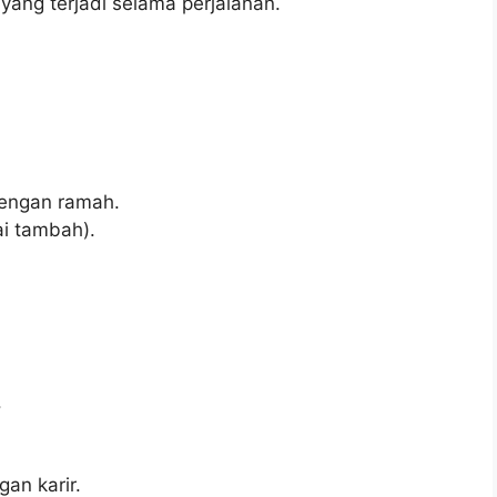
yang terjadi selama perjalanan.
engan ramah.
i tambah).
.
.
an karir.