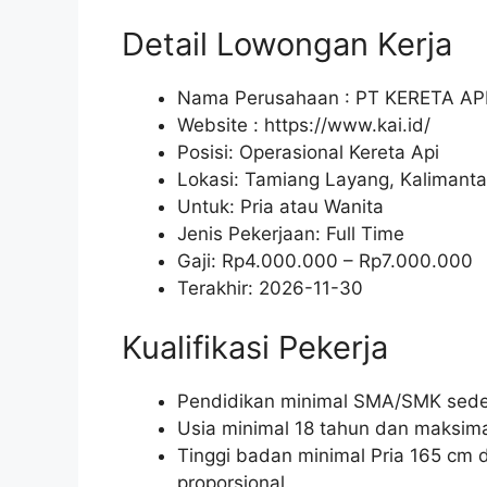
Detail Lowongan Kerja
Nama Perusahaan :
PT KERETA AP
Website :
https://www.kai.id/
Posisi: Operasional Kereta Api
Lokasi: Tamiang Layang, Kalimant
Untuk: Pria atau Wanita
Jenis Pekerjaan:
Full Time
Gaji: Rp
4.000.000
– Rp
7.000.000
Terakhir:
2026-11-30
Kualifikasi Pekerja
Pendidikan minimal SMA/SMK seder
Usia minimal 18 tahun dan maksima
Tinggi badan minimal Pria 165 cm
proporsional.