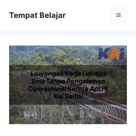
Skip
to
Tempat Belajar
Menu
content