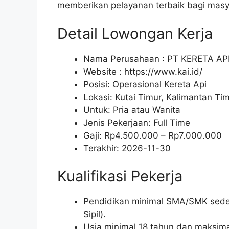
memberikan pelayanan terbaik bagi masy
Detail Lowongan Kerja
Nama Perusahaan :
PT KERETA AP
Website :
https://www.kai.id/
Posisi: Operasional Kereta Api
Lokasi: Kutai Timur, Kalimantan Ti
Untuk: Pria atau Wanita
Jenis Pekerjaan:
Full Time
Gaji: Rp
4.500.000
– Rp
7.000.000
Terakhir:
2026-11-30
Kualifikasi Pekerja
Pendidikan minimal SMA/SMK sedera
Sipil).
Usia minimal 18 tahun dan maksima