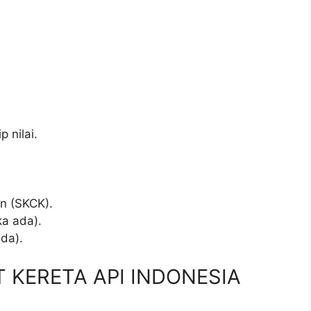
p nilai.
.
an (SKCK).
ka ada).
da).
PT KERETA API INDONESIA