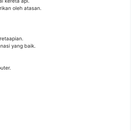
l kereta api.
ikan oleh atasan.
retaapian.
asi yang baik.
ter.