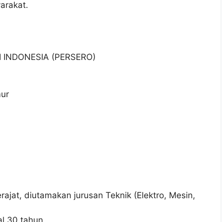
arakat.
I INDONESIA (PERSERO)
mur
jat, diutamakan jurusan Teknik (Elektro, Mesin,
l 30 tahun.