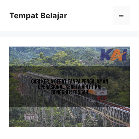
Skip
to
Tempat Belajar
Menu
content