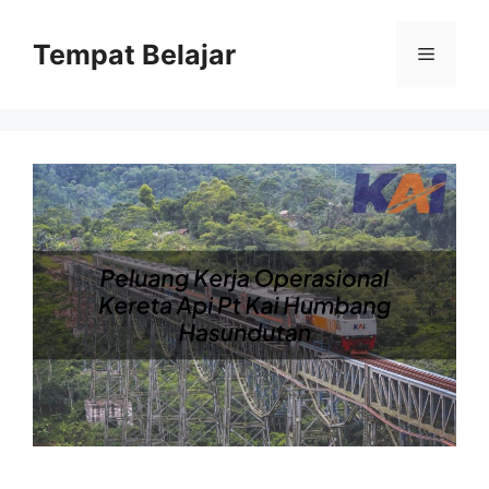
Skip
to
Tempat Belajar
Menu
content