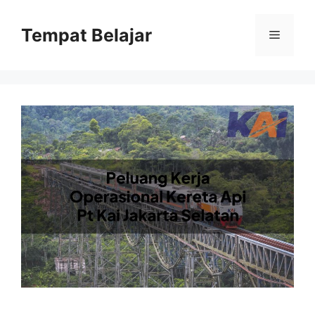
Skip
to
Tempat Belajar
Menu
content