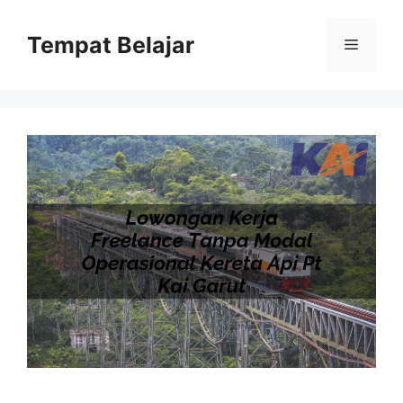
Skip
to
Tempat Belajar
Menu
content