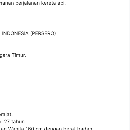
anan perjalanan kereta api.
I INDONESIA (PERSERO)
gara Timur.
ajat.
l 27 tahun.
 dan Wanita 160 cm dengan berat badan