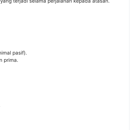
yang terjadi selama perjalanan kepada atasan.
mal pasif).
 prima.
.
.