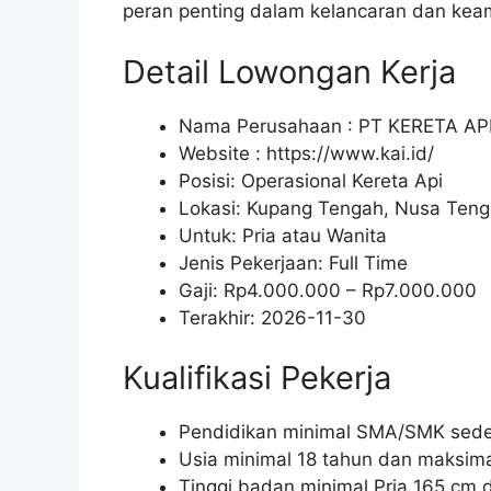
peran penting dalam kelancaran dan keam
Detail Lowongan Kerja
Nama Perusahaan :
PT KERETA AP
Website :
https://www.kai.id/
Posisi: Operasional Kereta Api
Lokasi: Kupang Tengah, Nusa Teng
Untuk: Pria atau Wanita
Jenis Pekerjaan:
Full Time
Gaji: Rp
4.000.000
– Rp
7.000.000
Terakhir:
2026-11-30
Kualifikasi Pekerja
Pendidikan minimal SMA/SMK seder
Usia minimal 18 tahun dan maksima
Tinggi badan minimal Pria 165 cm