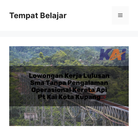
Skip
to
Tempat Belajar
Menu
content