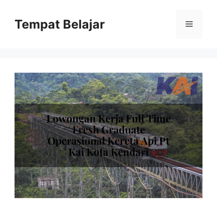
Skip
to
Tempat Belajar
Menu
content